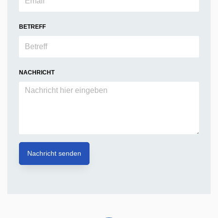
BETREFF
NACHRICHT
Leaflet
| Map data ©
OpenStreetMap
contributors, Imagery ©
Mapbox
+